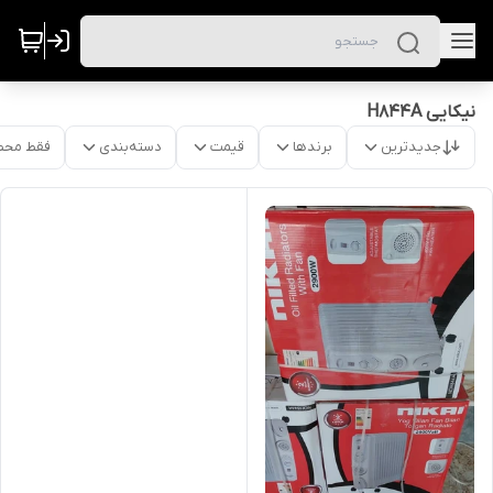
نیکایی H844A
جدیدترین
برندها
قیمت
دسته‌بندی
فقط محص