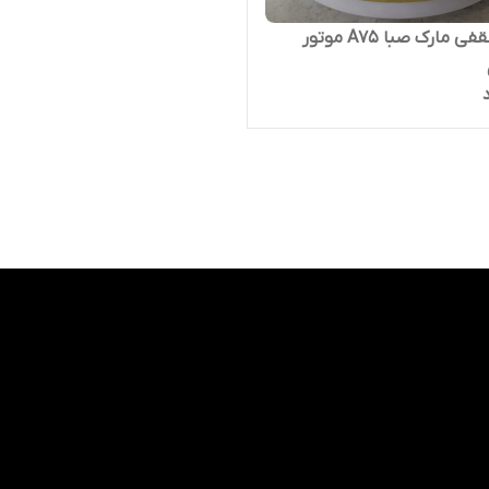
پنکه سقفی مارک صبا A75 موتور