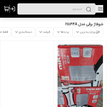
شوفاژ برقی مدل H844A
پربازدیدترین
برندها
قیمت
دسته‌بندی
فقط م