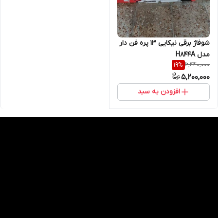
شوفاژ برقی نیکایی ۱۳ پره فن دار
مدل H844A
6,440,000
19
%
5,200,000
افزودن به سبد