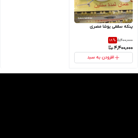
پنکه سقفی یوشا مصری
5,400,000
18
%
4,400,000
افزودن به سبد