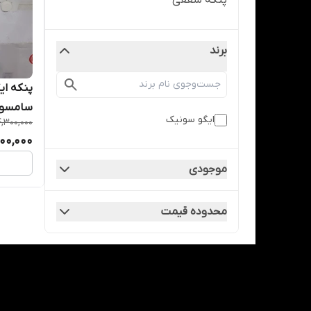
پنکه سقفی
برند
سامسو
ایگو سونیک
4,300,000
00,000
موجودی
محدوده قیمت