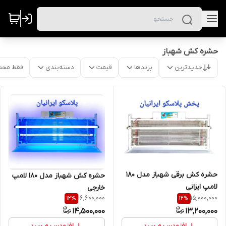
حشره کش شهباز
جدیدترین
برندها
قیمت
دسته‌بندی
فقط محص
حشره کش برقی شهباز مدل ۱۸۰
حشره کش شهباز مدل ۱۸۰ لامپ
لامپ ایزانی
خارجی
16,600,000
15,000,000
12
%
12
%
14,500,000
13,200,000