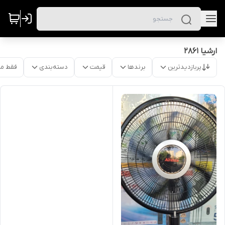
ارشیا 2861
پربازدیدترین
برندها
قیمت
دسته‌بندی
فقط م