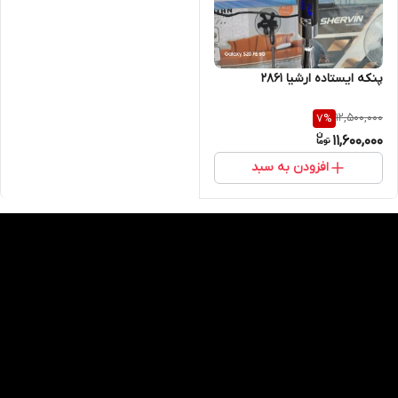
پنکه ایستاده ارشیا ۲۸۶۱
12,500,000
7
%
11,600,000
افزودن به سبد