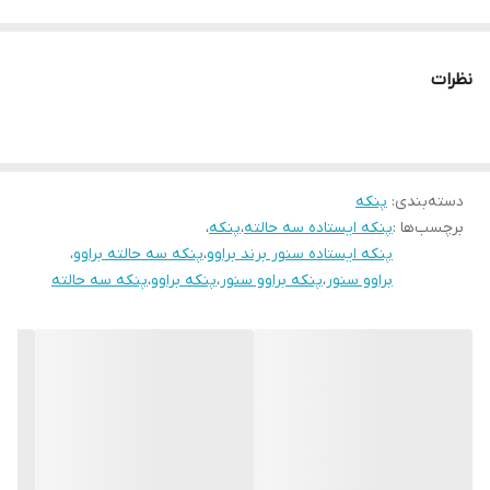
✅️عمده تعداد بالا همکاران عزیز موجوده و درصد خوبی کسر خواهد شد✅️
نظرات
💟💟لطفا از فروشگاه ما دیدن فرمایید سپاسگذارم💟💟
دسته‌بندی
:
پنکه
❤️✅️پنکه سه حالته سنور شرکت براوو✅️❤️
برچسب‌ها :
پنکه ایستاده سه حالته
،
پنکه
،
پنکه ایستاده سنور برند براوو
،
پنکه سه حالته براوو
،
براوو سنور
،
پنکه براوو سنور
،
پنکه براوو
،
پنکه سه حالته
✅️۸۰ وات بسیار قوی
✅️تک رنگ مشکی نقره ای
✅️سه حالته ایستاده و دیواری و رومیزی