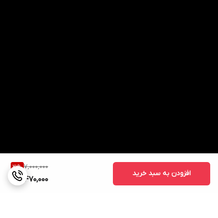
7,000,000
21
%
افزودن به سبد خرید
5,470,000