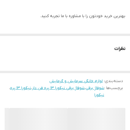
بهترین خرید خودتون را با مشاوره با ما تجربه کنید.
لطفا از فروشگاه ما دیدن فرمایید. سپاسگذارم
نظرات
شوفاژ برقی نیکورا ۱۳ پره فن دار ژاپن اصل
برای گرمایش تا ۴۵ متر محیط
دسته‌بندی
:
دارای ترموستات تنظیم دما.
لوازم خانگی سرمایش و گرمایش
برچسب‌ها :
شوفاژ برقی
،
شوفاژ برقی نیکورا 13 پره فن دار
،
نیکورا 13 پره
،
قطع کن اتوماتیک در صورت واژگونی
نیکورا
دارای دسته و چرخ برای جابجایی
دارای رسوب گیر
مصرف برق بسیار کم
این دستگاه برق و روغن میباشد و سریع گرم و مصرف کمی داره