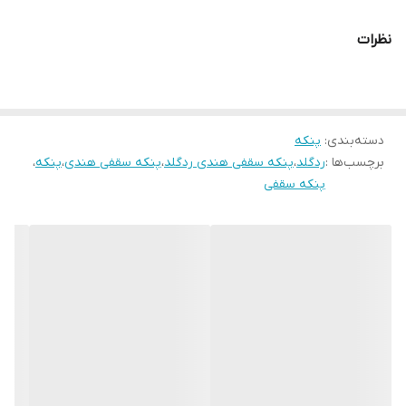
سیم پیچی تمام مس
نظرات
گشتاورد بسیار بالا
کلید پنج سرعته
پره فلزی رنگ کوره ای. ۶۰ سانتی
۷۵ وات واقعی و مصرف برق بسیار کم
دسته‌بندی
:
پنکه
برچسب‌ها :
ردگلد
،
پنکه سقفی هندی ردگلد
،
پنکه سقفی هندی
،
پنکه
،
بدون خرابی و مرجوعی
پنکه سقفی
گارانتی دار محصول نیز موجود میباشد.
پیروزی بلوار ابوذر نبش پل پنجم فروشگاه پلاسکو ایرانیان پلاک
۳۶۸و۳۷۰ مدیریت فروشگاه:آقای امیر رضایی
09121028619
02133159244