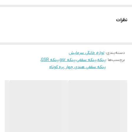
۲۰ متر حدود ۲۰ متر مربع رو خنک میکنه نصب راحت و آسان به سقف
طراحی زیبا و موتور سنگین و مقاوم پلاسکو ایرانیان وارد کننده مستقیم
نظرات
محصولات. مدیریت فروشگاه :آقای امیر رضایی
دسته‌بندی
:
لوازم خانگی سرمایش
برچسب‌ها :
پنکه
،
پنکه سقفی
،
پنکه gsr
،
پنکه GSR
،
پنکه سقفی هندی چهار پره کوتاه