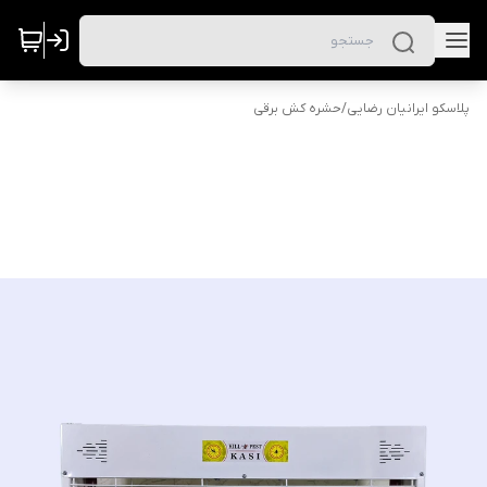
پلاسکو ایرانیان رضایی
/
حشره کش برقی