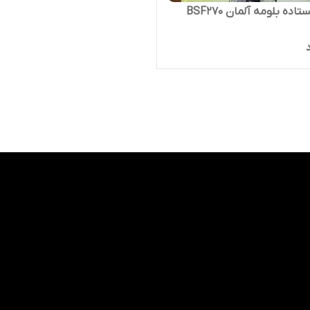
اده بلومه آلمان BSF270