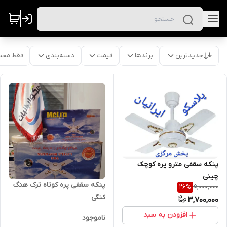
جدیدترین
برندها
قیمت
دسته‌بندی
فقط محص
پنکه سقفی مترو پره کوچک
چینی
پنکه سقفی پره کوتاه ترک هنگ
5,000,000
26
%
کنگی
3,700,000
افزودن به سبد
ناموجود