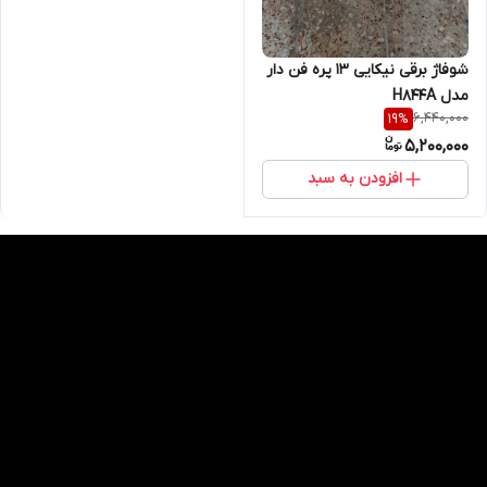
شوفاژ برقی نیکایی ۱۳ پره فن دار
مدل H844A
6,440,000
19
%
5,200,000
افزودن به سبد